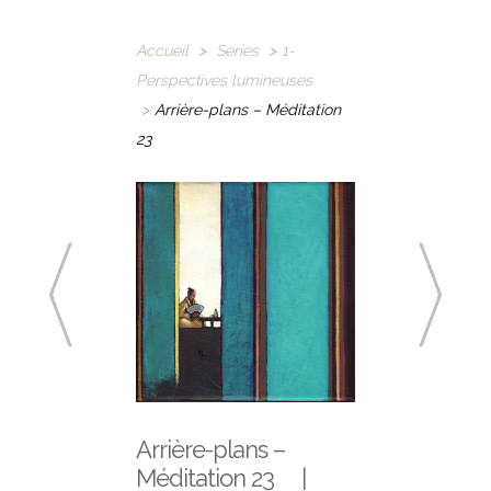
Accueil
>
Series
>
1-
Perspectives lumineuses
>
Arrière-plans – Méditation
23
Arrière-plans –
Méditation 23 |