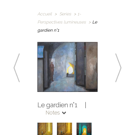
Accueil
>
Series
>
1-
Perspectives lumineuses
>
Le
gardien n°1
Le gardien n°1 |
Notes