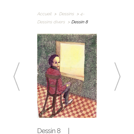
Accueil
>
Dessins
>
4-
Dessins divers
>
Dessin 8
Dessin 8 |